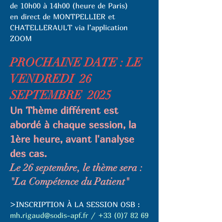
de 10h00 à 14h00 (heure de Paris)
en direct de MONTPELLIER et
CHATELLERAULT via l’application
ZOOM
PROCHAINE DATE : LE
VENDREDI 26
SEPTEMBRE 2025
Un Thème différent est
abordé à chaque session, la
1ère heure, avant l'analyse
des cas.
Le 26 septembre, le thème sera :
"La Compétence du Patient"
>INSCRIPTION À LA SESSION OSB :
mh.rigaud@sodis-apf.fr
/ +33 (0)7 82 69