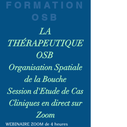
FORMATION
OSB
LA
THÉRAPEUTIQUE
OSB
Organisation Spatiale
de la Bouche
Session d'Etude de Cas
Cliniques en direct sur
Zoom
WEBINAIRE ZOOM de 4 heures