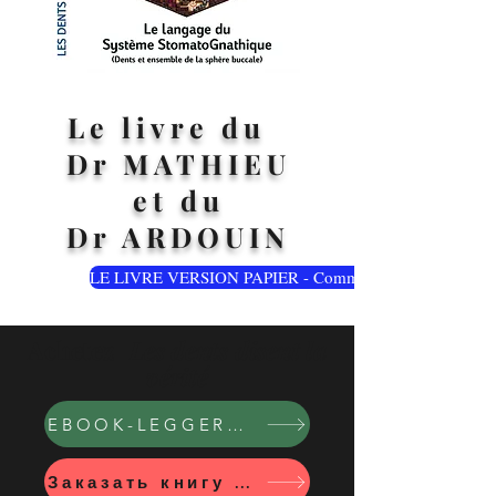
Le livre du
Dr MATHIEU
et du
Dr ARDOUIN
LE LIVRE VERSION PAPIER - Commandez-le en Français
Achetez
Les dents disent la
vérité
EBOOK-LEGGERE IN ITALIANO
Заказать книгу на русском языке